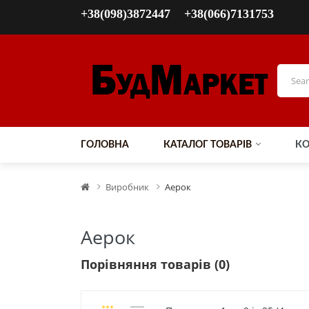
+38(098)3872447
+38(066)7131753
ГОЛОВНА
КАТАЛОГ ТОВАРІВ
КО
Виробник
Аерок
Аерок
Порівняння товарів (0)