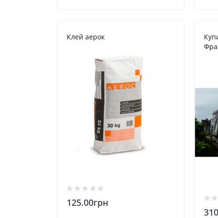
Клей аерок
Купи
Фран
125.00грн
310