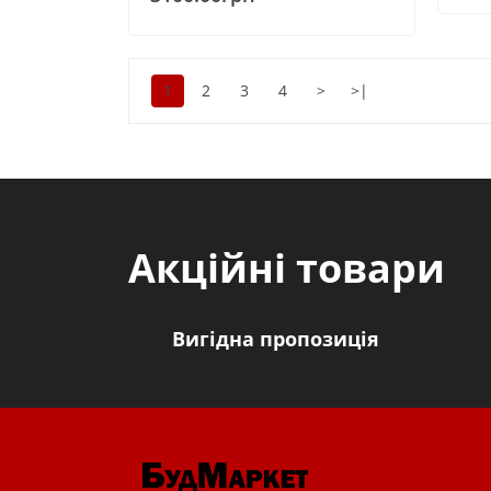
1
2
3
4
>
>|
Акційні товари
Вигідна пропозиція