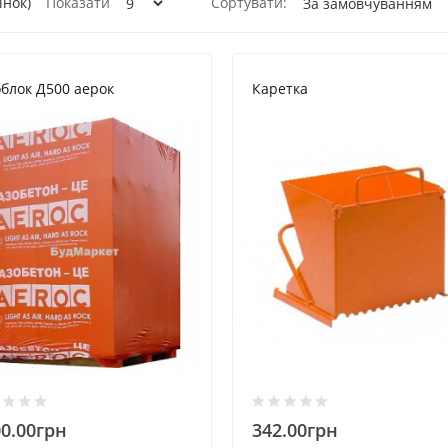
інок)
Показати
Сортувати:
облок Д500 аерок
Каретка
0.00грн
342.00грн