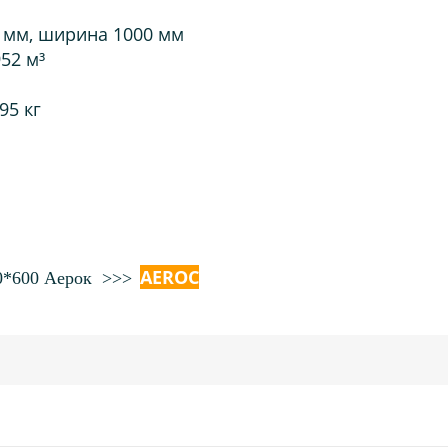
 мм, ширина 1000 мм
952 м³
95 кг
AEROC
00*600 Аерок >>>