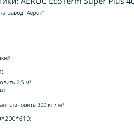
тики: AEROC EcoTerm Super Plus 4
на, завод "Аерок"
дкий
:
овить 2,5 м²
 шт
ні становить 300 кг / м³
0*200*610: