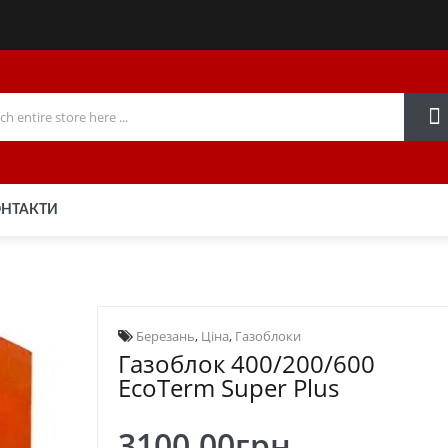
НТАКТИ
Березань
,
Ціна
,
Газоблоки
Газоблок 400/200/600
EcoTerm Super Plus
3100.00грн