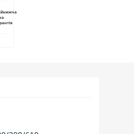
айнижча
на
рантія