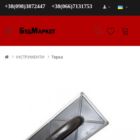
+38(098)3872447
+38(066)7131753
ІНСТРУМЕНТИ
Терка