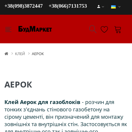
+38(098)3872447
+38(066)7131753
КЛЕЙ
АЕРОК
АЕРОК
Клей Аерок
для газоблоків
- розчин для
тонких з'єднань стінового газобетону на
сірому цементі, він призначений для монтажу
зовнішніх та внутрішніх стін. Застосовується як
для внутрішнього так і зовнішнього