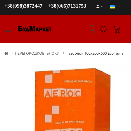
+38(098)3872447
+38(066)7131753
ПЕРЕГОРОДКОВІ БЛОКИ
Газоблок 100х200х600 EcoTerm